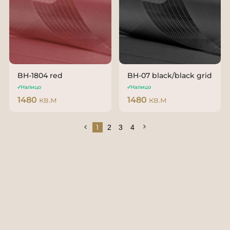
BH-1804 red
BH-07 black/black grid
Налицо
Налицо
1480
кв.м
1480
кв.м
1
2
3
4