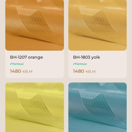
BH-1207 orange
BH-1803 yolk
Налицо
Налицо
1480
кв.м
1480
кв.м