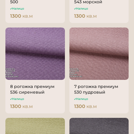
500
543 морской
Налицо
Налицо
1300
кв.м
1300
кв.м
8 рогожка премиум
7 рогожка премиум
536 сиреневый
530 пудровый
Налицо
Налицо
1300
кв.м
1300
кв.м