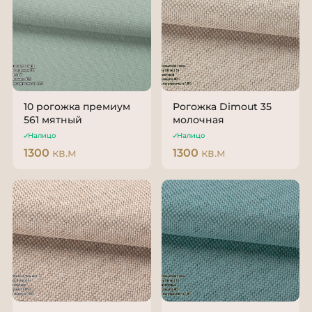
10 рогожка премиум
Рогожка Dimout 35
561 мятный
молочная
Налицо
Налицо
1300
кв.м
1300
кв.м