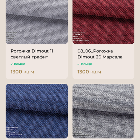
Рогожка Dimout 11
08_06_Рогожка
светлый графит
Dimout 20 Марсала
Налицо
Налицо
1300
кв.м
1300
кв.м