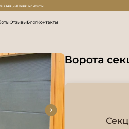
тия
Акции
Наши клиенты
боты
Отзывы
Блог
Контакты
Ворота се
Секц