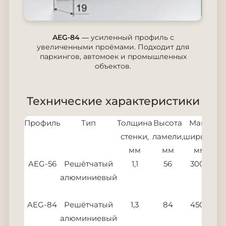
AEG-84
— усиленный профиль с
увеличенными проёмами. Подходит для
паркингов, автомоек и промышленных
объектов.
Технические характеристики
Профиль
Тип
Толщина
Высота
Макс.
стенки,
ламели,
ширина,
мм
мм
мм
AEG-56
Решётчатый
1,1
56
3000
алюминиевый
AEG-84
Решётчатый
1,3
84
4500
алюминиевый
п